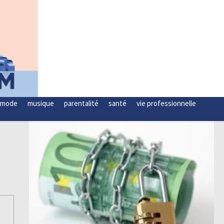
mode
musique
parentalité
santé
vie professionnelle