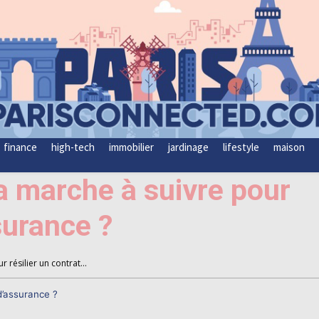
finance
high-tech
immobilier
jardinage
lifestyle
maison
a marche à suivre pour
surance ?
 résilier un contrat...
d’assurance ?