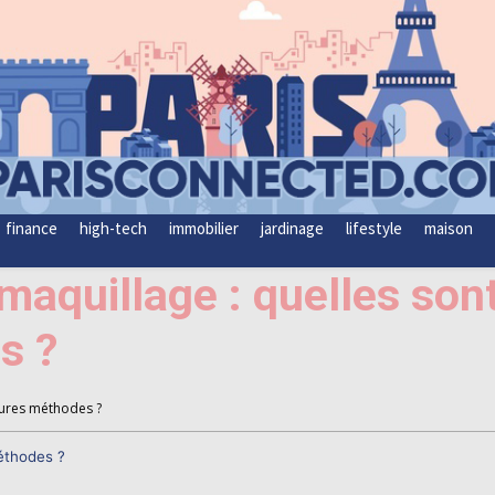
finance
high-tech
immobilier
jardinage
lifestyle
maison
maquillage : quelles son
s ?
leures méthodes ?
méthodes ?